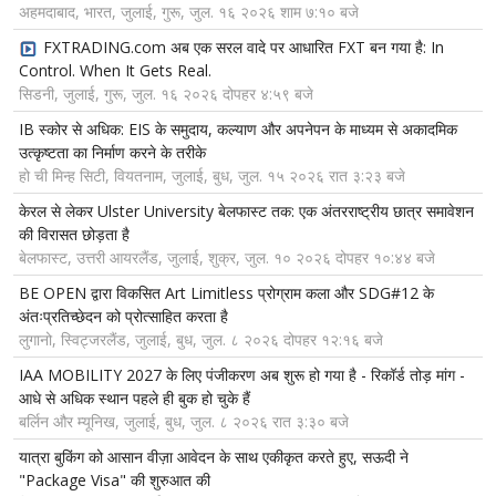
अहमदाबाद, भारत, जुलाई, गुरू, जुल. १६ २०२६ शाम ७:१० बजे
FXTRADING.com अब एक सरल वादे पर आधारित FXT बन गया है: In
Control. When It Gets Real.
सिडनी, जुलाई, गुरू, जुल. १६ २०२६ दोपहर ४:५९ बजे
IB स्कोर से अधिक: EIS के समुदाय, कल्याण और अपनेपन के माध्यम से अकादमिक
उत्कृष्टता का निर्माण करने के तरीके
हो ची मिन्ह सिटी, वियतनाम, जुलाई, बुध, जुल. १५ २०२६ रात ३:२३ बजे
केरल से लेकर Ulster University बेलफास्ट तक: एक अंतरराष्ट्रीय छात्र समावेशन
की विरासत छोड़ता है
बेलफास्ट, उत्तरी आयरलैंड, जुलाई, शुक्र, जुल. १० २०२६ दोपहर १०:४४ बजे
BE OPEN द्वारा विकसित Art Limitless प्रोग्राम कला और SDG#12 के
अंतःप्रतिच्छेदन को प्रोत्साहित करता है
लुगानो, स्विट्जरलैंड, जुलाई, बुध, जुल. ८ २०२६ दोपहर १२:१६ बजे
IAA MOBILITY 2027 के लिए पंजीकरण अब शुरू हो गया है - रिकॉर्ड तोड़ मांग -
आधे से अधिक स्थान पहले ही बुक हो चुके हैं
बर्लिन और म्यूनिख, जुलाई, बुध, जुल. ८ २०२६ रात ३:३० बजे
यात्रा बुकिंग को आसान वीज़ा आवेदन के साथ एकीकृत करते हुए, सऊदी ने
"Package Visa" की शुरुआत की