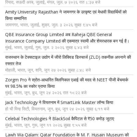
रियाद, सऊदी अरब, जुलाई, मंगल, जुल. ७ २०२६ रात ८:३७ बजे
Amity University Rajasthan ने जामनगर के उत्कृष्ट एवं मेधावी विद्यार्थियों को
किया सम्मानित
जामनगर, भारत, जुलाई, शुक्र, जुल. ३ २०२६ सुबह ९:४५ बजे
QBE Insurance Group Limited अब Raheja QBE General
Insurance Company Limited की एकमात्र स्वामी और शेयरधारक बन गई है।
मुंबई, भारत, जुलाई, गुरू, जुल. २ २०२६ सुबह ६:४३ बजे
राजस्थान के टेक्सटाइल उद्योग में जीरो लिक्विड डिस्चार्ज (ZLD) तकनीक अपनाने की
रफ्तार तेज
मोहाली, भारत, जून, शनि, जून २७ २०२६ सुबह ८:४८ बजे
Zorgm Pro ने स्रोत-आधारित क्लिनिकल एआई की मदद से NEET पीजी बेंचमार्क
पर 98.5% का स्कोर प्राप्त किया
मुंबई, भारत, जून, बुध, जून २४ २०२६ रात १०:२२ बजे
Jack Technology ने वियतनाम में SmartLink Master लॉन्च किया
हो ची मिन्ह सिटी, वियतनाम, जून, बुध, जून २४ २०२६ सुबह ६:११ बजे
Celebal Technologies ने BlackSoil कैपिटल से ₹50 करोड़ जुटाए
मुंबई, भारत, जून, गुरू, जून ११ २०२६ सुबह ९:५५ बजे
Lawh Wa Qalam: Qatar Foundation के M. F. Husain Museum को