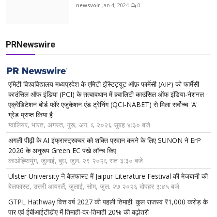
newsvoir
Jan 4, 2024
0
PRNewswire
एमिटी विश्वविद्यालय मध्यप्रदेश के एमिटी इंस्टिट्यूट ऑफ़ फार्मेसी (AIP) को फार्मेसी
काउंसिल ऑफ इंडिया (PCI) के तत्वावधान में क़्वालिटी काउंसिल ऑफ इंडिया-नेशनल
एक्रेडिटेशन बोर्ड फॉर एजुकेशन एंड ट्रेनिंग (QCI-NABET) से मिला सर्वोच्च 'A'
ग्रेड प्राप्त किया है
ग्वालियर, भारत, अगस्त, गुरू, अग. ६ २०२६ सुबह ४:३० बजे
अगली पीढ़ी के AI इंफ्रास्ट्रक्चर को शक्ति प्रदान करने के लिए SUNON ने ErP
2026 के अनुरूप Green EC पंखे लॉन्च किए
काओह्सियुंग, जुलाई, बुध, जुल. २९ २०२६ रात ३:३० बजे
Ulster University ने बेलफास्ट में Jaipur Literature Festival की मेजबानी की
बेलफास्ट, उत्तरी आयरलैं, जुलाई, सोम, जुल. २७ २०२६ दोपहर ३:४५ बजे
GTPL Hathway वित्त वर्ष 2027 की पहली तिमाही: कुल राजस्व ₹1,000 करोड़ के
पार एवं ईबीआईटीडीए में तिमाही-दर-तिमाही 20% की बढ़ोतरी