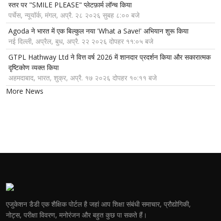
स्तर पर "SMILE PLEASE" प्लेटफ़ार्म लॉन्च किया
पर्चेस, न्यूयॉर्क, मंगल, अप्रै. २८ २०२६ सुबह ८:०० बजे
Agoda ने भारत में एक बिल्कुल नया 'What a Save!' अभियान शुरू किया
नई दिल्ली, अप्रैल, बुध, अप्रै. २२ २०२६ दोपहर ११:०५ बजे
GTPL Hathway Ltd ने वित्त वर्ष 2026 में शानदार प्रदर्शन किया और सकारात्मक
दृष्टिकोण व्यक्त किया
अहमदाबाद, भारत, शुक्र, अप्रै. १७ २०२६ दोपहर १०:११ बजे
More News
एजुकेशन डैडी एक शैक्षिक पोर्टल है जहां आप शिक्षा संबंधी समाचार, प्रौद्योगिकी,
नोट्स, परीक्षा विवरण, मनोरंजन और बहुत कुछ पा सकते हैं।