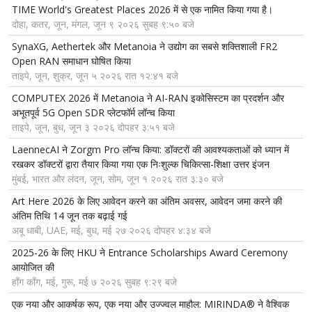
TIME World's Greatest Places 2026 में से एक नामित किया गया है।
दोहा, कतर, जून, मंगल, जून ९ २०२६ सुबह ९:५० बजे
SynaXG, Aethertek और Metanoia ने उद्योग का सबसे शक्तिशाली FR2
Open RAN समाधान घोषित किया
ताइपे, जून, शुक्र, जून ५ २०२६ रात १२:४१ बजे
COMPUTEX 2026 में Metanoia ने AI-RAN इकोसिस्टम का प्रदर्शन और
अभूतपूर्व 5G Open SDR प्लेटफॉर्म लॉन्च किया
ताइपे, जून, बुध, जून ३ २०२६ दोपहर ३:५१ बजे
LaennecAI ने Zorgm Pro लॉन्च किया: डॉक्टरों की आवश्यकताओं को ध्यान में
रखकर डॉक्टरों द्वारा तैयार किया गया एक निःशुल्क चिकित्सा-शिक्षा उत्तर इंजन
मुंबई, भारत और लंदन, जून, सोम, जून १ २०२६ रात ३:३० बजे
Art Here 2026 के लिए आवेदन करने का अंतिम अवसर, आवेदन जमा करने की
अंतिम तिथि 14 जून तक बढ़ाई गई
अबू धाबी, UAE, मई, बुध, मई २७ २०२६ दोपहर ४:३४ बजे
2025-26 के लिए HKU ने Entrance Scholarships Award Ceremony
आयोजित की
हाँग काँग, मई, गुरू, मई ७ २०२६ सुबह ९:२९ बजे
एक नया और आकर्षक रूप, एक नया और उज्ज्वल माहौल: MIRINDA® ने वैश्विक