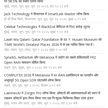
पर 98.5% का स्कोर प्राप्त किया
मुंबई, भारत, जून, बुध, जून २४ २०२६ रात १०:२२ बजे
Jack Technology ने वियतनाम में SmartLink Master लॉन्च किया
हो ची मिन्ह सिटी, वियतनाम, जून, बुध, जून २४ २०२६ सुबह ६:११ बजे
Celebal Technologies ने BlackSoil कैपिटल से ₹50 करोड़ जुटाए
मुंबई, भारत, जून, गुरू, जून ११ २०२६ सुबह ९:५५ बजे
Lawh Wa Qalam: Qatar Foundation के M. F. Husain Museum को
TIME World's Greatest Places 2026 में से एक नामित किया गया है।
दोहा, कतर, जून, मंगल, जून ९ २०२६ सुबह ९:५० बजे
SynaXG, Aethertek और Metanoia ने उद्योग का सबसे शक्तिशाली FR2
Open RAN समाधान घोषित किया
ताइपे, जून, शुक्र, जून ५ २०२६ रात १२:४१ बजे
COMPUTEX 2026 में Metanoia ने AI-RAN इकोसिस्टम का प्रदर्शन और
अभूतपूर्व 5G Open SDR प्लेटफॉर्म लॉन्च किया
ताइपे, जून, बुध, जून ३ २०२६ दोपहर ३:५१ बजे
LaennecAI ने Zorgm Pro लॉन्च किया: डॉक्टरों की आवश्यकताओं को ध्यान में
रखकर डॉक्टरों द्वारा तैयार किया गया एक निःशुल्क चिकित्सा-शिक्षा उत्तर इंजन
मुंबई, भारत और लंदन, जून, सोम, जून १ २०२६ रात ३:३० बजे