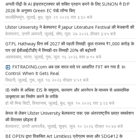
अगली पीढ़ी के AI इंफ्रास्ट्रक्चर को शक्ति प्रदान करने के लिए SUNON ने ErP
2026 के अनुरूप Green EC पंखे लॉन्च किए
काओह्सियुंग, जुलाई, बुध, जुल. २९ २०२६ रात ३:३० बजे
Ulster University ने बेलफास्ट में Jaipur Literature Festival की मेजबानी की
बेलफास्ट, उत्तरी आयरलैं, जुलाई, सोम, जुल. २७ २०२६ दोपहर ३:४५ बजे
GTPL Hathway वित्त वर्ष 2027 की पहली तिमाही: कुल राजस्व ₹1,000 करोड़ के
पार एवं ईबीआईटीडीए में तिमाही-दर-तिमाही 20% की बढ़ोतरी
अहमदाबाद, भारत, जुलाई, गुरू, जुल. १६ २०२६ शाम ७:१० बजे
FXTRADING.com अब एक सरल वादे पर आधारित FXT बन गया है: In
Control. When It Gets Real.
सिडनी, जुलाई, गुरू, जुल. १६ २०२६ दोपहर ४:५९ बजे
IB स्कोर से अधिक: EIS के समुदाय, कल्याण और अपनेपन के माध्यम से अकादमिक
उत्कृष्टता का निर्माण करने के तरीके
हो ची मिन्ह सिटी, वियतनाम, जुलाई, बुध, जुल. १५ २०२६ रात ३:२३ बजे
केरल से लेकर Ulster University बेलफास्ट तक: एक अंतरराष्ट्रीय छात्र समावेशन
की विरासत छोड़ता है
बेलफास्ट, उत्तरी आयरलैंड, जुलाई, शुक्र, जुल. १० २०२६ दोपहर १०:४४ बजे
BE OPEN द्वारा विकसित Art Limitless प्रोग्राम कला और SDG#12 के