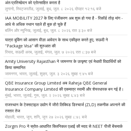
अंतःप्रतिच्छेदन को प्रोत्साहित करता है
लुगानो, स्विट्जरलैंड, जुलाई, बुध, जुल. ८ २०२६ दोपहर १२:१६ बजे
IAA MOBILITY 2027 के लिए पंजीकरण अब शुरू हो गया है - रिकॉर्ड तोड़ मांग -
आधे से अधिक स्थान पहले ही बुक हो चुके हैं
बर्लिन और म्यूनिख, जुलाई, बुध, जुल. ८ २०२६ रात ३:३० बजे
यात्रा बुकिंग को आसान वीज़ा आवेदन के साथ एकीकृत करते हुए, सऊदी ने
"Package Visa" की शुरुआत की
रियाद, सऊदी अरब, जुलाई, मंगल, जुल. ७ २०२६ रात ८:३७ बजे
Amity University Rajasthan ने जामनगर के उत्कृष्ट एवं मेधावी विद्यार्थियों को
किया सम्मानित
जामनगर, भारत, जुलाई, शुक्र, जुल. ३ २०२६ सुबह ९:४५ बजे
QBE Insurance Group Limited अब Raheja QBE General
Insurance Company Limited की एकमात्र स्वामी और शेयरधारक बन गई है।
मुंबई, भारत, जुलाई, गुरू, जुल. २ २०२६ सुबह ६:४३ बजे
राजस्थान के टेक्सटाइल उद्योग में जीरो लिक्विड डिस्चार्ज (ZLD) तकनीक अपनाने की
रफ्तार तेज
मोहाली, भारत, जून, शनि, जून २७ २०२६ सुबह ८:४८ बजे
Zorgm Pro ने स्रोत-आधारित क्लिनिकल एआई की मदद से NEET पीजी बेंचमार्क