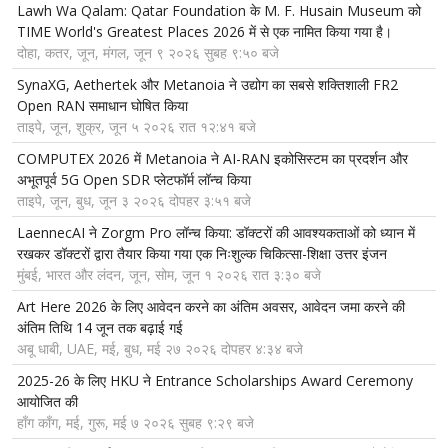
Lawh Wa Qalam: Qatar Foundation के M. F. Husain Museum को
TIME World's Greatest Places 2026 में से एक नामित किया गया है।
दोहा, कतर, जून, मंगल, जून ९ २०२६ सुबह ९:५० बजे
SynaXG, Aethertek और Metanoia ने उद्योग का सबसे शक्तिशाली FR2
Open RAN समाधान घोषित किया
ताइपे, जून, शुक्र, जून ५ २०२६ रात १२:४१ बजे
COMPUTEX 2026 में Metanoia ने AI-RAN इकोसिस्टम का प्रदर्शन और
अभूतपूर्व 5G Open SDR प्लेटफॉर्म लॉन्च किया
ताइपे, जून, बुध, जून ३ २०२६ दोपहर ३:५१ बजे
LaennecAI ने Zorgm Pro लॉन्च किया: डॉक्टरों की आवश्यकताओं को ध्यान में
रखकर डॉक्टरों द्वारा तैयार किया गया एक निःशुल्क चिकित्सा-शिक्षा उत्तर इंजन
मुंबई, भारत और लंदन, जून, सोम, जून १ २०२६ रात ३:३० बजे
Art Here 2026 के लिए आवेदन करने का अंतिम अवसर, आवेदन जमा करने की
अंतिम तिथि 14 जून तक बढ़ाई गई
अबू धाबी, UAE, मई, बुध, मई २७ २०२६ दोपहर ४:३४ बजे
2025-26 के लिए HKU ने Entrance Scholarships Award Ceremony
आयोजित की
हाँग काँग, मई, गुरू, मई ७ २०२६ सुबह ९:२९ बजे