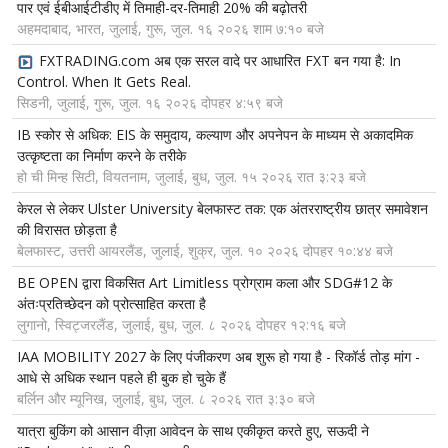
पार एवं ईबीआईटीडीए में तिमाही-दर-तिमाही 20% की बढ़ोतरी
अहमदाबाद, भारत, जुलाई, गुरू, जुल. १६ २०२६ शाम ७:१० बजे
FXTRADING.com अब एक सरल वादे पर आधारित FXT बन गया है: In
Control. When It Gets Real.
सिडनी, जुलाई, गुरू, जुल. १६ २०२६ दोपहर ४:५९ बजे
IB स्कोर से अधिक: EIS के समुदाय, कल्याण और अपनेपन के माध्यम से अकादमिक
उत्कृष्टता का निर्माण करने के तरीके
हो ची मिन्ह सिटी, वियतनाम, जुलाई, बुध, जुल. १५ २०२६ रात ३:२३ बजे
केरल से लेकर Ulster University बेलफास्ट तक: एक अंतरराष्ट्रीय छात्र समावेशन
की विरासत छोड़ता है
बेलफास्ट, उत्तरी आयरलैंड, जुलाई, शुक्र, जुल. १० २०२६ दोपहर १०:४४ बजे
BE OPEN द्वारा विकसित Art Limitless प्रोग्राम कला और SDG#12 के
अंतःप्रतिच्छेदन को प्रोत्साहित करता है
लुगानो, स्विट्जरलैंड, जुलाई, बुध, जुल. ८ २०२६ दोपहर १२:१६ बजे
IAA MOBILITY 2027 के लिए पंजीकरण अब शुरू हो गया है - रिकॉर्ड तोड़ मांग -
आधे से अधिक स्थान पहले ही बुक हो चुके हैं
बर्लिन और म्यूनिख, जुलाई, बुध, जुल. ८ २०२६ रात ३:३० बजे
यात्रा बुकिंग को आसान वीज़ा आवेदन के साथ एकीकृत करते हुए, सऊदी ने