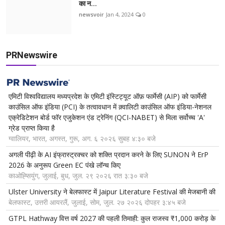
का न...
newsvoir
Jan 4, 2024
0
PRNewswire
एमिटी विश्वविद्यालय मध्यप्रदेश के एमिटी इंस्टिट्यूट ऑफ़ फार्मेसी (AIP) को फार्मेसी
काउंसिल ऑफ इंडिया (PCI) के तत्वावधान में क़्वालिटी काउंसिल ऑफ इंडिया-नेशनल
एक्रेडिटेशन बोर्ड फॉर एजुकेशन एंड ट्रेनिंग (QCI-NABET) से मिला सर्वोच्च 'A'
ग्रेड प्राप्त किया है
ग्वालियर, भारत, अगस्त, गुरू, अग. ६ २०२६ सुबह ४:३० बजे
अगली पीढ़ी के AI इंफ्रास्ट्रक्चर को शक्ति प्रदान करने के लिए SUNON ने ErP
2026 के अनुरूप Green EC पंखे लॉन्च किए
काओह्सियुंग, जुलाई, बुध, जुल. २९ २०२६ रात ३:३० बजे
Ulster University ने बेलफास्ट में Jaipur Literature Festival की मेजबानी की
बेलफास्ट, उत्तरी आयरलैं, जुलाई, सोम, जुल. २७ २०२६ दोपहर ३:४५ बजे
GTPL Hathway वित्त वर्ष 2027 की पहली तिमाही: कुल राजस्व ₹1,000 करोड़ के