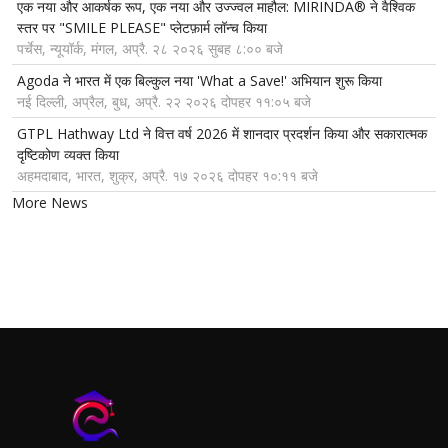
एक नया और आकर्षक रूप, एक नया और उज्ज्वल माहौल: MIRINDA® ने वैश्विक
स्तर पर "SMILE PLEASE" प्लेटफ़ार्म लॉन्च किया
पर्चेस, न्यूयॉर्क, मंगल, अप्रै. २८ २०२६ सुबह ८:०० बजे
Agoda ने भारत में एक बिल्कुल नया 'What a Save!' अभियान शुरू किया
नई दिल्ली, अप्रैल, बुध, अप्रै. २२ २०२६ दोपहर ११:०५ बजे
GTPL Hathway Ltd ने वित्त वर्ष 2026 में शानदार प्रदर्शन किया और सकारात्मक
दृष्टिकोण व्यक्त किया
अहमदाबाद, भारत, शुक्र, अप्रै. १७ २०२६ दोपहर १०:११ बजे
More News