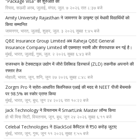
"Package Visa" की शुरुआत की
रियाद, सऊदी अरब, जुलाई, मंगल, जुल. ७ २०२६ रात ८:३७ बजे
Amity University Rajasthan ने जामनगर के उत्कृष्ट एवं मेधावी विद्यार्थियों को
किया सम्मानित
जामनगर, भारत, जुलाई, शुक्र, जुल. ३ २०२६ सुबह ९:४५ बजे
QBE Insurance Group Limited अब Raheja QBE General
Insurance Company Limited की एकमात्र स्वामी और शेयरधारक बन गई है।
मुंबई, भारत, जुलाई, गुरू, जुल. २ २०२६ सुबह ६:४३ बजे
राजस्थान के टेक्सटाइल उद्योग में जीरो लिक्विड डिस्चार्ज (ZLD) तकनीक अपनाने की
रफ्तार तेज
मोहाली, भारत, जून, शनि, जून २७ २०२६ सुबह ८:४८ बजे
Zorgm Pro ने स्रोत-आधारित क्लिनिकल एआई की मदद से NEET पीजी बेंचमार्क
पर 98.5% का स्कोर प्राप्त किया
मुंबई, भारत, जून, बुध, जून २४ २०२६ रात १०:२२ बजे
Jack Technology ने वियतनाम में SmartLink Master लॉन्च किया
हो ची मिन्ह सिटी, वियतनाम, जून, बुध, जून २४ २०२६ सुबह ६:११ बजे
Celebal Technologies ने BlackSoil कैपिटल से ₹50 करोड़ जुटाए
मुंबई, भारत, जून, गुरू, जून ११ २०२६ सुबह ९:५५ बजे